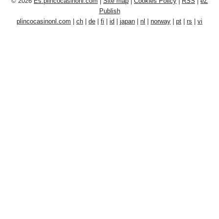
© 2026
Es.plincocasinonl.com
|
Site map
|
Cookies Policy
|
RSS
|
eZ
Publish
plincocasinonl.com
|
ch
|
de
|
fi
|
id
|
japan
|
nl
|
norway
|
pt
|
rs
|
vi